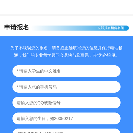
海外升学院校
申请报名
英国·伯明翰大学
立即报名预留名额
伯明翰大学简称“伯大”，始建于1900 年，位于英国伯明翰
市，是英格兰第一所公民大学，也是红砖大学、罗素大学集
为了不耽误您的报名，请务必正确填写您的信息并保持电话畅
团、Universitas 21 全球研究型大学网络、M5 大学联盟、
通，我们的专业留学顾问会尽快与您联系，带*为必填项。
中英大学工程教育与研究联盟成员。伯明翰大学被REF 认
定为全英最好的十五座研究型大学之一，以优质的教学质量
和前沿的科研成果享誉全球，校友及员工中诞生了11 位诺
贝尔奖得主。大学设有艺术与法律学院、医学与牙科科学学
院、生命与环境科学学院、工程与物理科学学院和社会科学
学院五个学院。其中以商学院、工程与物理科学学院、医学
与牙科科学学院知名。
对接专业