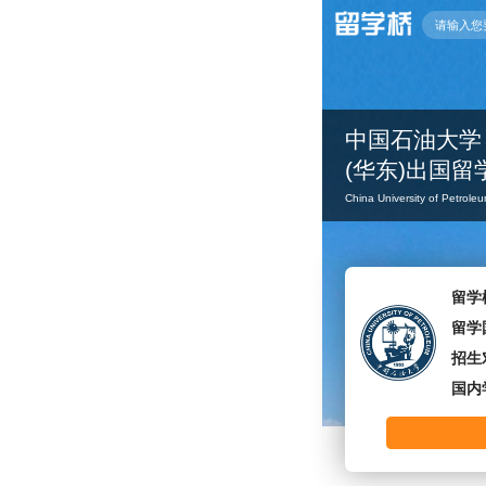
中国石油大学
(华东)出国
China University of Petro
留学
留学
招生
国内