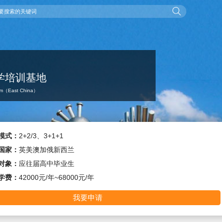
留学培训基地
leum（East China）
模式：
2+2/3、3+1+1
国家：
英美澳加俄新西兰
对象：
应往届高中毕业生
学费：
42000元/年~68000元/年
我要申请