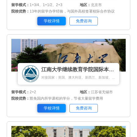
留学模式：
1+3/4、1+1/2、2+3
地区：
北京市
院校优势：
13年的留学办学经验，与国外高校签署校际合作协议
学校详情
免费咨询
江南大学继续教育学院国际本科项目
对接国家：英国、澳大利亚、新西兰、新加坡、马来西亚
留学模式：
2+2
地区：
江苏省无锡市
院校优势：
豁免国内所学课程的学分，节省大量留学费用
学校详情
免费咨询