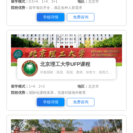
留学模式：
0.5+4、1+4、3+1
地区：
北京市
院校优势：
留学项目齐全，满足各种人群需求
学校详情
免费咨询
北京理工大学UFP课程
对接国家：英国、美国、澳洲、加拿大、新西兰、爱尔兰、马来西亚、新加坡、瑞士、瑞典、芬兰、丹麦、荷兰、匈牙利、希腊、塞浦路斯
留学模式：
1+4、2+2
地区：
北京市
院校优势：
国际化课程体系，无缝对接海外教育
学校详情
免费咨询