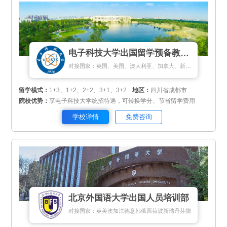
电子科技大学出国留学预备教育中心
对接国家：英国、美国、澳大利亚、加拿大、新加坡、马来西亚、新西兰、匈牙利
留学模式：
1+3、1+2、2+2、3+1、3+2
地区：
四川省成都市
院校优势：
享电子科技大学统招待遇，可转换学分、节省留学费用
学校详情
免费咨询
北京外国语大学出国人员培训部
对接国家：英美澳加法德意韩俄西荷波新瑞丹芬挪