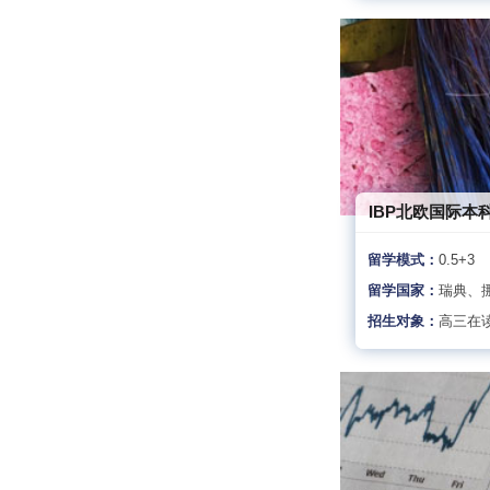
IBP北欧国际本
留学模式：
0.5+3
留学国家：
瑞典、
招生对象：
高三在