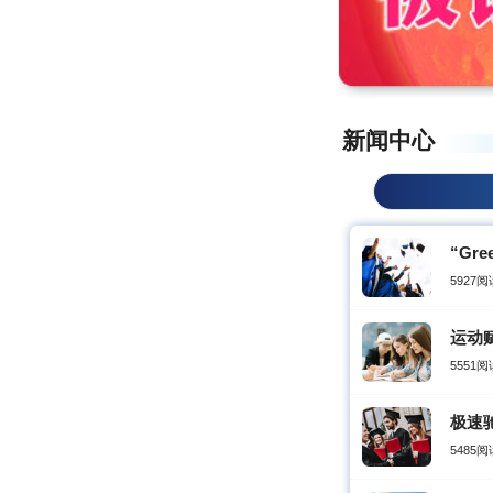
新闻中心
“Gr
5927阅
运动
5551阅
极速
5485阅