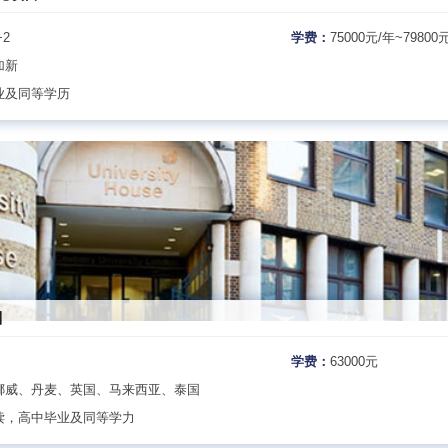
+2
学费：
75000元/年~79800
加新
业及同等学历
目
学费：
63000元
挪威、丹麦、英国、马来西亚、泰国
读，高中毕业及同等学力