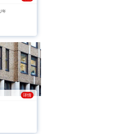
元/年
详情